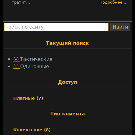
тратит…
Подробнее…
Текущий поиск
(-)
R
Тактические
(-)
e
R
Одиночные
m
e
o
m
Доступ
v
o
e
v
Платные (7)
A
Т
e
p
а
О
p
Тип клиента
к
д
l
т
и
y
Клиентские (8)
A
и
н
П