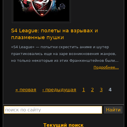
S4 League: полеты на взрывах и
плазменные пушки
«S4 League» — попытки скрестить аниме и шутер
практиковались еще на заре возникновения жанров,
но только некоторые из этих Франкенштейнов были…
Подробнее…
« первая
‹ предыдущая
1
2
3
4
С
т
р
а
Текущий поиск