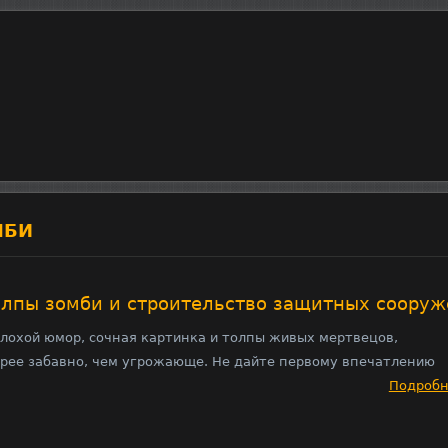
МБИ
толпы зомби и строительство защитных соору
плохой юмор, сочная картинка и толпы живых мертвецов,
рее забавно, чем угрожающе. Не дайте первому впечатлению
Подроб