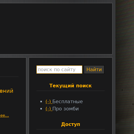
Текущий поиск
жений
(-)
R
Бесплатные
(-)
e
R
Про зомби
m
e
нее…
o
m
Доступ
v
o