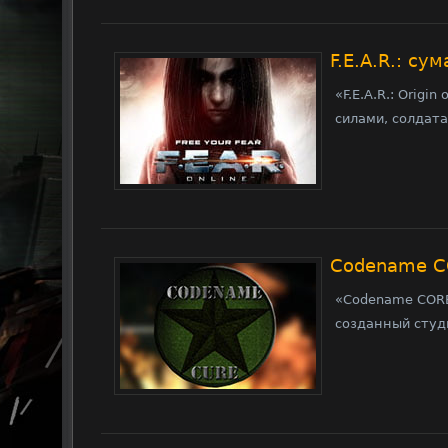
F.E.A.R.: c
«F.E.A.R.: Orig
силами, солдат
Codename C
«Codename CORE
созданный студи