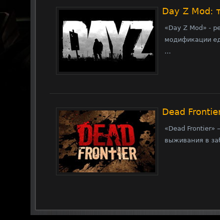
Day Z Mod: 
«Day Z Mod» - 
модификации едв
…
Dead Fronti
«Dead Frontier»
выживания в за