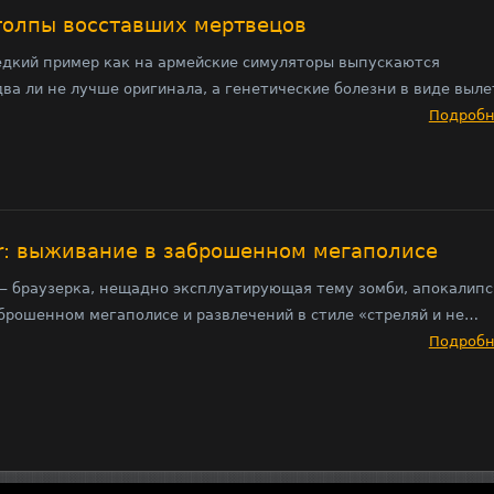
толпы восставших мертвецов
редкий пример как на армейские симуляторы выпускаются
а ли не лучше оригинала, а генетические болезни в виде выле
Подроб
er: выживание в заброшенном мегаполисе
 — браузерка, нещадно эксплуатирующая тему зомби, апокалипс
брошенном мегаполисе и развлечений в стиле «стреляй и не…
Подроб