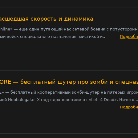
умасшедшая скорость и динамика
in online» — еще один пугающий нас сетевой боевик с потусторон
ами войск специального назначения, мистикой и…
Подроб
ORE — бесплатный шутер про зомби и спецна
» — бесплатный кооперативный зомби-шутер на пятерых игрок
ей Hoobalugalar_X под вдохновением от «Left 4 Dead». Ничего
Подроб