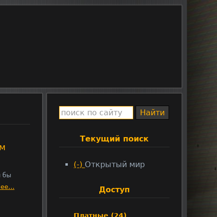
Текущий поиск
ом
(-)
R
Открытый мир
e
и бы
m
нее…
Доступ
o
v
Платные (24)
A