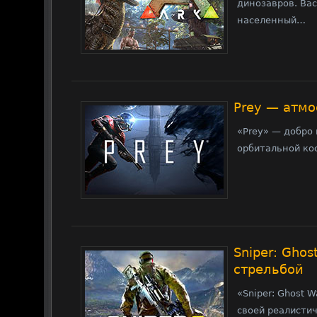
динозавров. Ва
населенный…
Prey — атм
«Prey» — добро
орбитальной ко
Sniper: Gho
стрельбой
«Sniper: Ghost 
своей реалисти