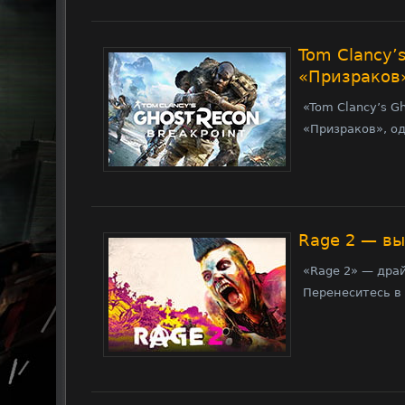
Tom Clancy’
«Призраков
«Tom Clancy’s G
«Призраков», о
Rage 2 — в
«Rage 2» — дра
Перенеситесь в