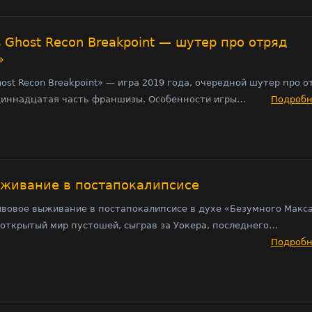
s Ghost Recon Breakpoint — шутер про отряд
»
host Recon Breakpoint» — игра 2019 года, очередной шутер про о
диннадцатая часть франшизы. Особенности игры…
Подроб
ыживание в постапокалипсисе
йвовое выживание в постапокалипсисе в духе «Безумного Макса
 открытый мир пустошей, сыграв за Уокера, последнего…
Подроб