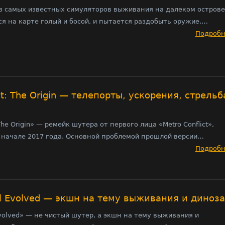
из самых известных симуляторов выживания на далеком острове
я на карте голый и босой, и пытается раздобыть оружие,…
Подроб
ct: The Origin — телепорты, ускорения, стрельб
 The Origin» — ремейк шутера от первого лица «Metro Conflict»,
 начале 2017 года. Основной проблемой прошлой версии…
Подроб
al Evolved — экшн на тему выживания и диноз
Evolved» — не чистый шутер, а экшн на тему выживания и