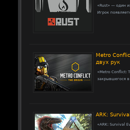
«Rust» — один 
Игрок появляетс
Metro Confli
двух рук
«Metro Conflict:
закрывшегося в
ARK: Surviv
«ARK: Survival 