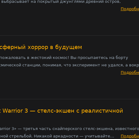
с выбрасывает на покрытый джунглями древний остров,
Подроб
осферный хоррор в будущем
 пожаловать в жестокий космос! Вы просыпаетесь на борту
смической станции, понимая, что эксперимент не удался, а вок
Подроб
st Warrior 3 — стелс-экшен с реалистичной
Warrior 3» — третья часть снайперского стелс-экшена, известног
чной стрельбой. Никакой аркадности — учитывайте…
Подроб