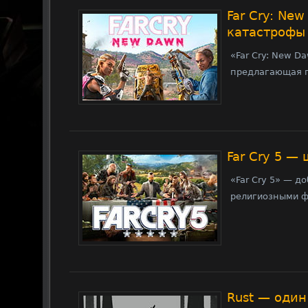
Far Cry: Ne
катастрофы
«Far Cry: New D
предлагающая п
Far Cry 5 —
«Far Cry 5» — 
религиозными ф
Rust — оди