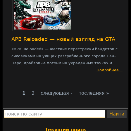
APB Reloaded — новый взгляд на GTA
«APB: Reloaded» — жесткие перестрелки бандитов с
силовиками на улицах разграбленного города Сан-
Паро, драйвовые погони на украденных тачках и…
Подробнее…
1
2
следующая ›
последняя »
С
т
р
а
Текущий поиск