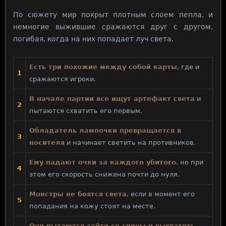
По сюжету мир покрыт плотным слоем пепла, и
немногие выжившие сражаются друг с другом,
погибая, когда на них попадает луч света.
Есть три похожие между собой карты
, где и
1
сражаются игроки.
В начале партии все ищут артефакт света
и
2
пытаются схватить его первым.
Обладатель лампочки превращается в
3
носителя
и начинает светить на противников.
Ему падают очки за каждого убитого
, но при
4
этом его скорость снижена почти до нуля.
Монстры не боятся света
, если в момент его
5
попадания на кожу стоят на месте.
Они пытаются зайти со спины и выхватить